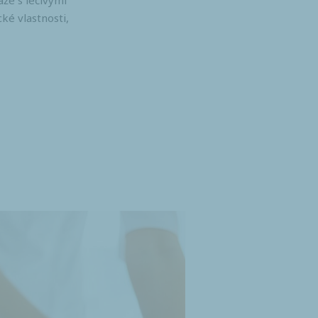
že s léčivými
cké vlastnosti,