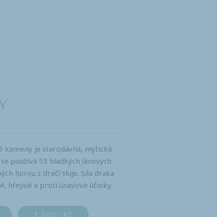
Y
vé kameny je starodávná, mýtická
i se používá 53 hladkých lávových
ch horou z dračí sluje. Síla draka
, hřejivé a proti únavové účinky.
1 500,- Kč