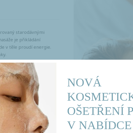
pirovaný starodávnými
sáže je přikládání
e v těle proudí energie.
ky.
1 500,- Kč
NOVÁ
90 minut
KOSMETIC
OŠETŘENÍ 
V NABÍDCE