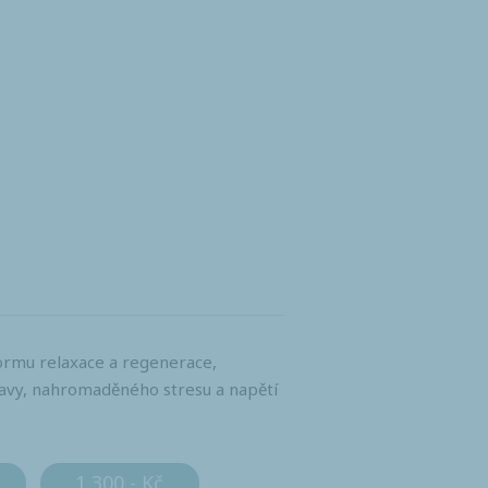
formu relaxace a regenerace,
avy, nahromaděného stresu a napětí
1 300,- Kč