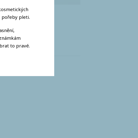
 kosmetických
 pořeby pleti.
asnění,
i známkám
rat to pravé.
omáhá čistit