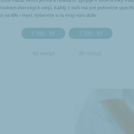
cká masáž velmi jemná a relaxační. Spojuje v sobě účinky masá
írodních éterických olejů. Každý z nich má své jedinečné specifi
na tělo i mysl. Vyberete si tu svoji vůni duše.
1 000,- Kč
1 300,- Kč
60 minut
90 minut