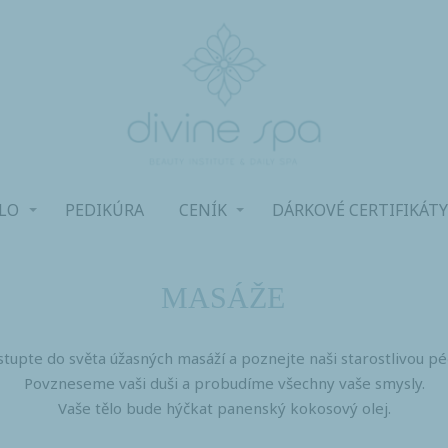
ĚLO
PEDIKÚRA
CENÍK
DÁRKOVÉ CERTIFIKÁT
MASÁŽE
stupte do světa úžasných masáží a poznejte naši starostlivou péč
Povzneseme vaši duši a probudíme všechny vaše smysly.
Vaše tělo bude hýčkat panenský kokosový olej.