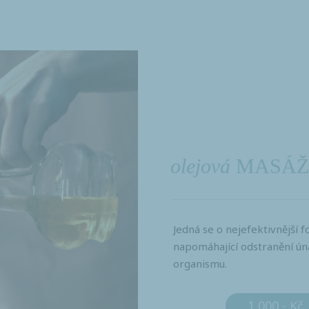
olejová
MASÁŽ
Jedná se o nejefektivnější 
napomáhající odstranění ún
organismu.
1 000,- Kč