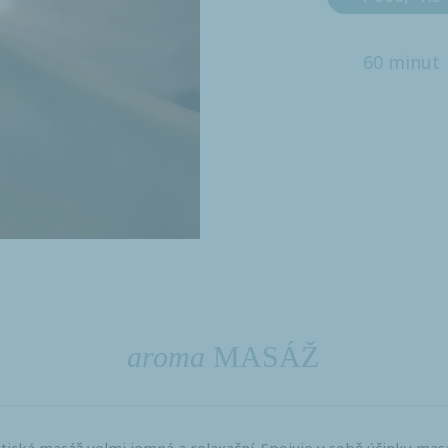
60 minut
aroma
MASÁŽ