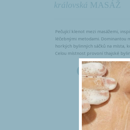
královská
MASÁŽ
Pečující klenot mezi masážemi, ins
léčebnými metodami. Dominantou ma
horkých bylinných sáčků na místa, kd
Celou místnost provoní thajské bylin
1 200,- Kč
60 minut