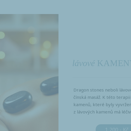
lávové
KAMEN
Dragon stones neboli lávo
čínská masáž. K této terapi
kamenů, které byly vyvržený
z lávových kamenů má léčivé
1 200,- Kč