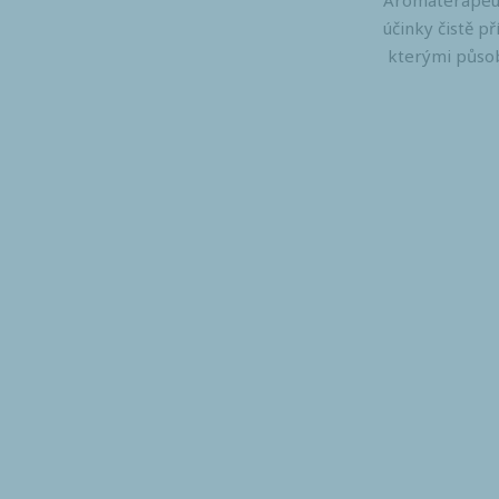
Aromaterapeuti
účinky čistě př
kterými působí 