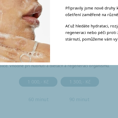
Připravily jsme nové druhy
ošetření zaměřené na různé
Ať už hledáte hydrataci, rozj
regeneraci nebo péči prot
lymfatická
MASÁŽ
stárnutí, pomůžeme vám vyb
ká masáž, je jemná technika, která podporuje detoxikaci těla, p
 plíce. Vhodné při hubnutí a dietách a regeneraci organismu.
1 000,- Kč
1 300,- Kč
60 minut
90 minut