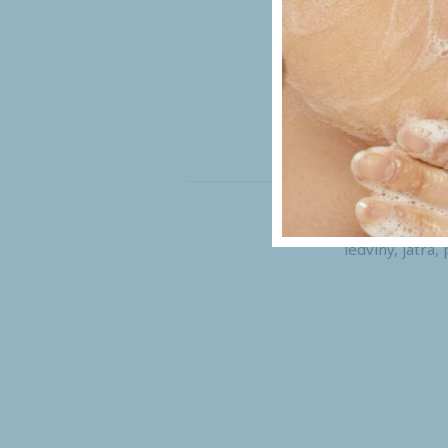
Ruční lymfatic
ledviny, játra,