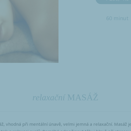
60 minut
relaxační
MASÁŽ
áž, vhodná při mentální únavě, velmi jemná a relaxační. Masáž 